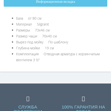
Информационная вкладка
База от 80 см
Материал Silgranit
Размеры 73x46 см
Размер чаши 70x40 см
Вырез под мойку По шаблону
Глубина мойки 19 см
Комплектация Отводная арматура с корзинчатым
вентилем 3 ½"
СЛУЖБА
100% ГАРАНТИЯ НА