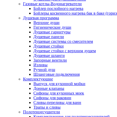
Газовые котлы-Водонагреватели
Бойлер послойного нагрева
Бойлеры косвенного нагрева бак в баке (гори
Душевая программа
Верхние души
Гигиенические души
Душевые гарнитуры
Душевые панели
Душевые системы со смесителем
Душевые стойки
Душевые стойки с верхним душем
Душевые шланги
Запорные вентили
Изливы
Ручной душ
Шланговые подключения
Комплектующие
Выпуск для кухонной мойки
Донные клапаны
Сифоны для кухонных моек
Сифоны для раковин
Сливы-переливы для ванн
Трапы и сливы
Полотенцесушители
Комплектующие для полотенцесушителей