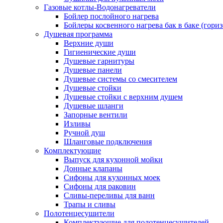
Газовые котлы-Водонагреватели
Бойлер послойного нагрева
Бойлеры косвенного нагрева бак в баке (гори
Душевая программа
Верхние души
Гигиенические души
Душевые гарнитуры
Душевые панели
Душевые системы со смесителем
Душевые стойки
Душевые стойки с верхним душем
Душевые шланги
Запорные вентили
Изливы
Ручной душ
Шланговые подключения
Комплектующие
Выпуск для кухонной мойки
Донные клапаны
Сифоны для кухонных моек
Сифоны для раковин
Сливы-переливы для ванн
Трапы и сливы
Полотенцесушители
Комплектующие для полотенцесушителей