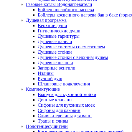
Газовые котлы-Водонагреватели
Бойлер послойного нагрева
Бойлеры косвенного нагрева бак в баке (гори
Душевая программа
Верхние души
Гигиенические души
Душевые гарнитуры
Душевые панели
Душевые системы со смесителем
Душевые стойки
Душевые стойки с верхним душем
Душевые шланги
Запорные вентили
Изливы
Ручной душ
Шланговые подключения
Комплектующие
Выпуск для кухонной мойки
Донные клапаны
Сифоны для кухонных моек
Сифоны для раковин
Сливы-переливы для ванн
Трапы и сливы
Полотенцесушители
Комплектующие для полотенцесушителей