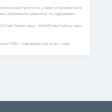
ханической прочности, а также устойчивостью к
ива к образованию ржавчины. Не задерживает
х510 мм Размер чаши - 400х400 мм Глубина чаши -
ючением ПММ • Гофрированный шланг слива