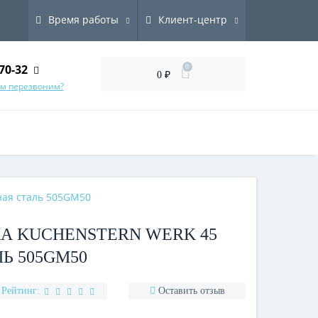
Время работы
Клиент-центр
70-32
0
0 ₽
ам перезвоним?
ая сталь 505GM50
А KUCHENSTERN WERK 45
Ь 505GM50
Рейтинг:
Оставить отзыв