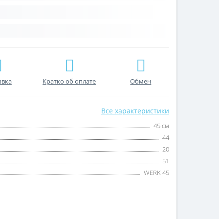
авка
Кратко об оплате
Обмен
Все характеристики
45 см
44
20
51
WERK 45