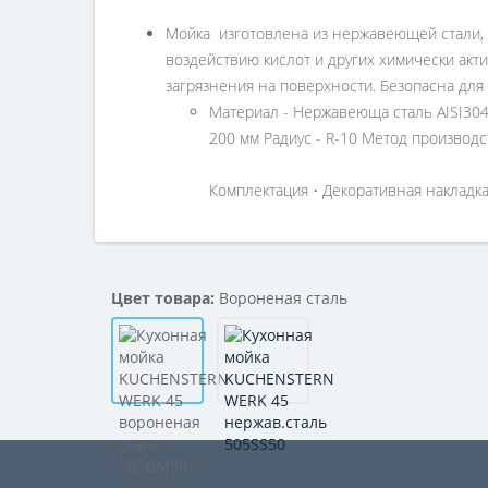
Мойка изготовлена из нержавеющей стали, 
воздействию кислот и других химически акт
загрязнения на поверхности. Безопасна для з
Материал - Нержавеюща сталь AISI304
200 мм Радиус - R-10 Метод производс
Комплектация • Декоративная накладк
Цвет товара:
Вороненая сталь