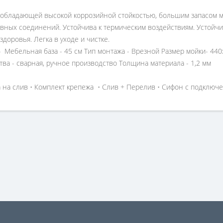
обладающей высокой коррозийной стойкостью, большим запасом ме
ивных соединений. Устойчива к термическим воздействиям. Устойч
доровья. Легка в уходе и чистке.
 Мебельная база - 45 см Тип монтажа - Врезной Размер мойки- 440
тва - сварная, ручное производство Толщина материала - 1,2 мм
а на слив • Комплект крепежа • Слив + Перелив • Сифон с подкл