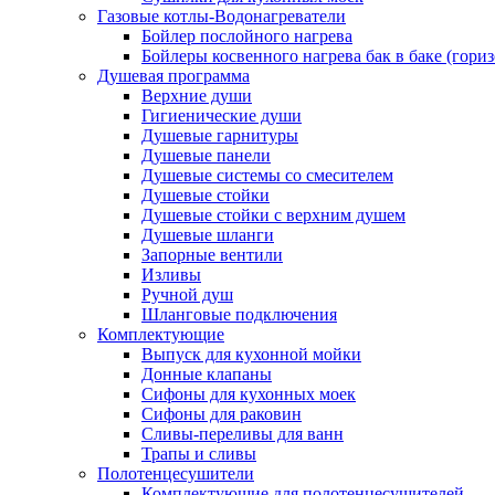
Газовые котлы-Водонагреватели
Бойлер послойного нагрева
Бойлеры косвенного нагрева бак в баке (гори
Душевая программа
Верхние души
Гигиенические души
Душевые гарнитуры
Душевые панели
Душевые системы со смесителем
Душевые стойки
Душевые стойки с верхним душем
Душевые шланги
Запорные вентили
Изливы
Ручной душ
Шланговые подключения
Комплектующие
Выпуск для кухонной мойки
Донные клапаны
Сифоны для кухонных моек
Сифоны для раковин
Сливы-переливы для ванн
Трапы и сливы
Полотенцесушители
Комплектующие для полотенцесушителей