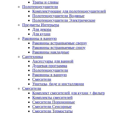
Трапы и сливы
Полотенцесушители
Комплектующие для полотенцесушителей
Полотенцесушители Водяные
Полотенцесушители Электрические
Предметы Интерьера
Для декора
Для кухни
Раковины в ванную
Раковины встраиваемые сверху
Раковины встраиваемые снизу
Раковины накладные
Сантехника
Аксессуары для ванной
Душевая программа
Полотенцесушители
Раковины в ванную
Смесители
Унитазы, биде и инсталляции
Смесители
Комплект смесителей для кухни + фильтр
Комплекты смесителей
Смесители Порционные
Смесители Сенсорные
Смесители Термостаты