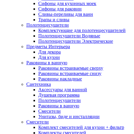
Сифоны для кухонных моек
Сифоны для раковин
Сливы-переливы для ванн
Трапы и сливы
Полотенцесушители
Комплектующие для полотенцесушителей
Полотенцесушители Водяные
Полотенцесушители Электрические
Предметы Интерьера
Для декора
Для кухни
Раковины в ванную
Раковины встраиваемые сверху
Раковины встраиваемые снизу
Раковины накладные
Сантехника
Аксессуары для ванной
Душевая программа
Полотенцесушители
Раковины в ванную
Смесители
Унитазы, биде и инсталляции
Смесители
Комплект смесителей для кухни + фильтр
Комплекты смесителей