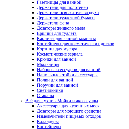
Газетницы для ванной
Держатели для полотенец
Держатели освежителя воздуха
Держатели туалетной бумаги
Держатели фена
Дозаторы жидкого мыла
Ершики для туалета
Карнизы для ванной комнаты
Контейнеры для косметических дисков
Корзины для мусора
Косметические зеркала
Крючки для ванной
Мыльницы
Наборы аксессуаров для ванной
Напольные стойки аксессуары
Полки для ванной
Поручни для ванной
Светильники
Стаканы
Всё для кухни - Мойки и аксессуары
Аксессуары для кухонных моек
Дозаторы для моющего средства
Измельчители пищевых отходов
Коландеры
Контейнеры