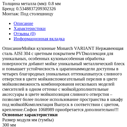
Толщина металла (мм):
0.8 мм
Бренд:
0.5348837209302326
Монтаж:
Под столешницу
Описание
Характеристики
Отзывы (0)
Информационная вкладка
ОписаниеМойки кухонные Monarch VARIANT Нержавеющая
сталь AISI 304 с цветным покрытием PVDколлекция для
уникальных, особенных кухоньособенная обработка
поверхности добавит мойке уникальный металлический блеск
и повышает устойчисвость к царапинаммодели доступны в
четырех благородных уникальных оттенкахвыпуск сливного
отверстия в цвете мойкивспомогательный перелив в цвете
мойкивозможность комбинирования нескольких моделей
смесителей в одном оттенке с мойкойдополнительные
аксессуары в цвете мойкипозиция сливного отверстия –
позволяет более полное использование пространства в шкафу
под мойкойКомплектация Выпуск в соответствии с цветом,
крепление.Cифон 1068989 приобретается дополнительно!!!
Основные характеристики
Размер модуля мм (тумбы)
300 мм