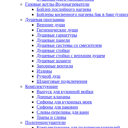
Газовые котлы-Водонагреватели
Бойлер послойного нагрева
Бойлеры косвенного нагрева бак в баке (гори
Душевая программа
Верхние души
Гигиенические души
Душевые гарнитуры
Душевые панели
Душевые системы со смесителем
Душевые стойки
Душевые стойки с верхним душем
Душевые шланги
Запорные вентили
Изливы
Ручной душ
Шланговые подключения
Комплектующие
Выпуск для кухонной мойки
Донные клапаны
Сифоны для кухонных моек
Сифоны для раковин
Сливы-переливы для ванн
Трапы и сливы
Полотенцесушители
Комплектующие для полотенцесушителей