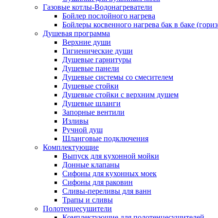
Газовые котлы-Водонагреватели
Бойлер послойного нагрева
Бойлеры косвенного нагрева бак в баке (гори
Душевая программа
Верхние души
Гигиенические души
Душевые гарнитуры
Душевые панели
Душевые системы со смесителем
Душевые стойки
Душевые стойки с верхним душем
Душевые шланги
Запорные вентили
Изливы
Ручной душ
Шланговые подключения
Комплектующие
Выпуск для кухонной мойки
Донные клапаны
Сифоны для кухонных моек
Сифоны для раковин
Сливы-переливы для ванн
Трапы и сливы
Полотенцесушители
Комплектующие для полотенцесушителей