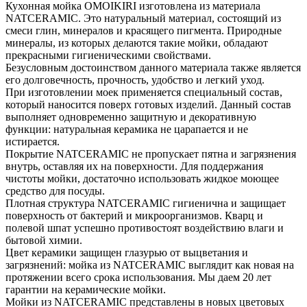
Кухонная мойка OMOIKIRI изготовлена из материала
NATCERAMIC. Это натуральный материал, состоящий из
смеси глин, минералов и красящего пигмента. Природные
минералы, из которых делаются такие мойки, обладают
прекрасными гигиеническими свойствами.
Безусловным достоинством данного материала также является
его долговечность, прочность, удобство и легкий уход.
При изготовлении моек применяется специальный состав,
который наносится поверх готовых изделий. Данный состав
выполняет одновременно защитную и декоративную
функции: натуральная керамика не царапается и не
истирается.
Покрытие NATCERAMIC не пропускает пятна и загрязнения
внутрь, оставляя их на поверхности. Для поддержания
чистоты мойки, достаточно использовать жидкое моющее
средство для посуды.
Плотная структура NATCERAMIC гигиенична и защищает
поверхность от бактерий и микроорганизмов. Кварц и
полевой шпат успешно противостоят воздействию влаги и
бытовой химии.
Цвет керамики защищен глазурью от выцветания и
загрязнений: мойка из NATCERAMIC выглядит как новая на
протяжении всего срока использования. Мы даем 20 лет
гарантии на керамические мойки.
Мойки из NATCERAMIC представлены в новых цветовых