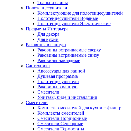
Трапы и сливы
Полотенцесушители
Комплектующие для полотенцесушителей
Полотенцесушители Водяные
Полотенцесушители Электрические
Предметы Интерьера
Для декора
Для кухни
Раковины в ванную
Раковины встраиваемые сверху
Раковины встраиваемые снизу
Раковины накладные
Сантехника
Аксессуары для ванной
Душевая программа
Полотенцесушители
Раковины в ванную
Смесители
Унитазы, биде и инсталляции
Смесители
Комплект смесителей для кухни + фильтр
Комплекты смесителей
Смесители Порционные
Смесители Сенсорные
Смесители Термостаты