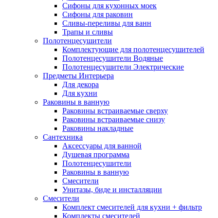
Сифоны для кухонных моек
Сифоны для раковин
Сливы-переливы для ванн
Трапы и сливы
Полотенцесушители
Комплектующие для полотенцесушителей
Полотенцесушители Водяные
Полотенцесушители Электрические
Предметы Интерьера
Для декора
Для кухни
Раковины в ванную
Раковины встраиваемые сверху
Раковины встраиваемые снизу
Раковины накладные
Сантехника
Аксессуары для ванной
Душевая программа
Полотенцесушители
Раковины в ванную
Смесители
Унитазы, биде и инсталляции
Смесители
Комплект смесителей для кухни + фильтр
Комплекты смесителей