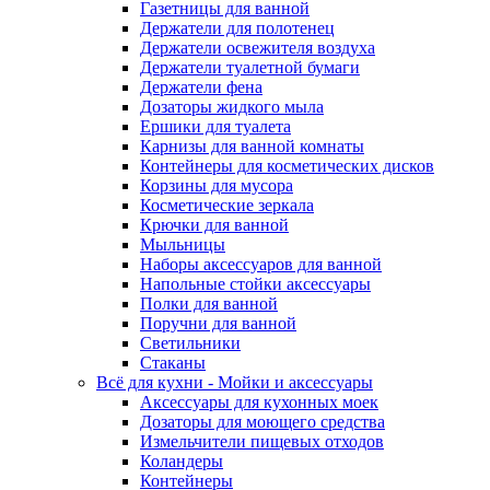
Газетницы для ванной
Держатели для полотенец
Держатели освежителя воздуха
Держатели туалетной бумаги
Держатели фена
Дозаторы жидкого мыла
Ершики для туалета
Карнизы для ванной комнаты
Контейнеры для косметических дисков
Корзины для мусора
Косметические зеркала
Крючки для ванной
Мыльницы
Наборы аксессуаров для ванной
Напольные стойки аксессуары
Полки для ванной
Поручни для ванной
Светильники
Стаканы
Всё для кухни - Мойки и аксессуары
Аксессуары для кухонных моек
Дозаторы для моющего средства
Измельчители пищевых отходов
Коландеры
Контейнеры