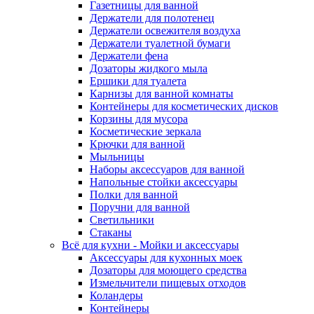
Газетницы для ванной
Держатели для полотенец
Держатели освежителя воздуха
Держатели туалетной бумаги
Держатели фена
Дозаторы жидкого мыла
Ершики для туалета
Карнизы для ванной комнаты
Контейнеры для косметических дисков
Корзины для мусора
Косметические зеркала
Крючки для ванной
Мыльницы
Наборы аксессуаров для ванной
Напольные стойки аксессуары
Полки для ванной
Поручни для ванной
Светильники
Стаканы
Всё для кухни - Мойки и аксессуары
Аксессуары для кухонных моек
Дозаторы для моющего средства
Измельчители пищевых отходов
Коландеры
Контейнеры