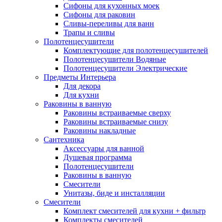
Сифоны для кухонных моек
Сифоны для раковин
Сливы-переливы для ванн
Трапы и сливы
Полотенцесушители
Комплектующие для полотенцесушителей
Полотенцесушители Водяные
Полотенцесушители Электрические
Предметы Интерьера
Для декора
Для кухни
Раковины в ванную
Раковины встраиваемые сверху
Раковины встраиваемые снизу
Раковины накладные
Сантехника
Аксессуары для ванной
Душевая программа
Полотенцесушители
Раковины в ванную
Смесители
Унитазы, биде и инсталляции
Смесители
Комплект смесителей для кухни + фильтр
Комплекты смесителей