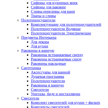
Сифоны для кухонных моек
Сифоны для раковин
Сливы-переливы для ванн
Трапы и сливы
Полотенцесушители
Комплектующие для полотенцесушителей
Полотенцесушители Водяные
Полотенцесушители Электрические
Предметы Интерьера
Для декора
Для кухни
Раковины в ванную
Раковины встраиваемые сверху
Раковины встраиваемые снизу
Раковины накладные
Сантехника
Аксессуары для ванной
Душевая программа
Полотенцесушители
Раковины в ванную
Смесители
Унитазы, биде и инсталляции
Смесители
Комплект смесителей для кухни + фильтр
Комплекты смесителей