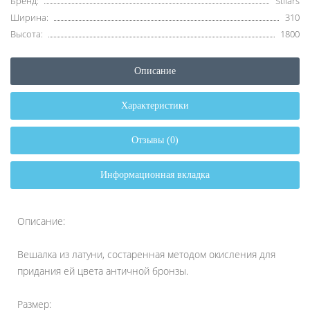
Бренд:
Stilars
Ширина:
310
Высота:
1800
Описание
Характеристики
Отзывы (0)
Информационная вкладка
Описание:
Вешалка из латуни, состаренная методом окисления для
придания ей цвета античной бронзы.
Размер: