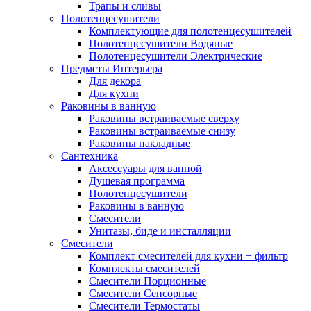
Трапы и сливы
Полотенцесушители
Комплектующие для полотенцесушителей
Полотенцесушители Водяные
Полотенцесушители Электрические
Предметы Интерьера
Для декора
Для кухни
Раковины в ванную
Раковины встраиваемые сверху
Раковины встраиваемые снизу
Раковины накладные
Сантехника
Аксессуары для ванной
Душевая программа
Полотенцесушители
Раковины в ванную
Смесители
Унитазы, биде и инсталляции
Смесители
Комплект смесителей для кухни + фильтр
Комплекты смесителей
Смесители Порционные
Смесители Сенсорные
Смесители Термостаты