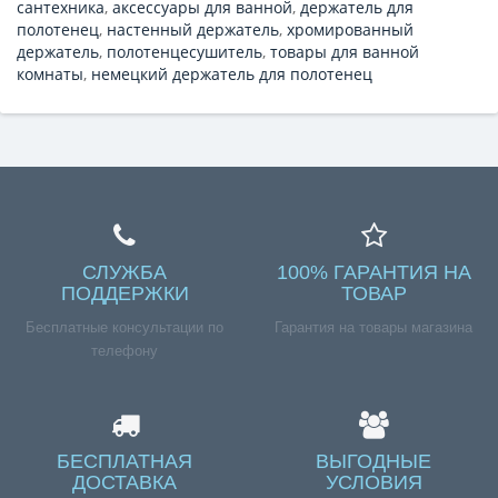
сантехника
,
аксессуары для ванной
,
держатель для
полотенец
,
настенный держатель
,
хромированный
держатель
,
полотенцесушитель
,
товары для ванной
комнаты
,
немецкий держатель для полотенец
СЛУЖБА
100% ГАРАНТИЯ НА
ПОДДЕРЖКИ
ТОВАР
Бесплатные консультации по
Гарантия на товары магазина
телефону
БЕСПЛАТНАЯ
ВЫГОДНЫЕ
ДОСТАВКА
УСЛОВИЯ