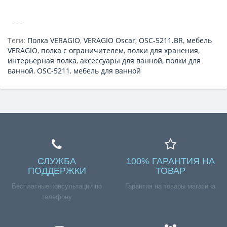
```
Теги:
Полка VERAGIO
,
VERAGIO Oscar
,
OSC-5211.BR
,
мебель
VERAGIO
,
полка с ограничителем
,
полки для хранения
,
интерьерная полка
,
аксессуары для ванной
,
полки для
ванной
,
OSC-5211
,
мебель для ванной
СЛУЖБА
100% ГАРАНТИЯ НА
ПОДДЕРЖКИ
ТОВАР
Бесплатные консультации по
Гарантия на товары магазина
телефону