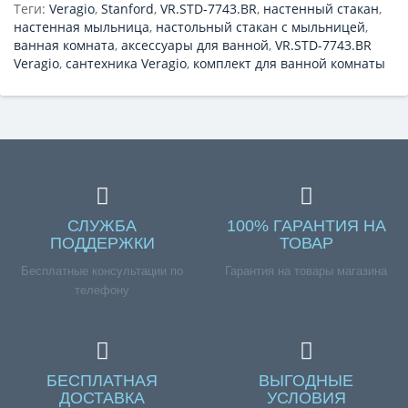
Теги:
Veragio
,
Stanford
,
VR.STD-7743.BR
,
настенный стакан
,
настенная мыльница
,
настольный стакан с мыльницей
,
ванная комната
,
аксессуары для ванной
,
VR.STD-7743.BR
Veragio
,
сантехника Veragio
,
комплект для ванной комнаты
СЛУЖБА
100% ГАРАНТИЯ НА
ПОДДЕРЖКИ
ТОВАР
Бесплатные консультации по
Гарантия на товары магазина
телефону
БЕСПЛАТНАЯ
ВЫГОДНЫЕ
ДОСТАВКА
УСЛОВИЯ