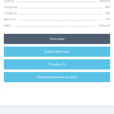
Бренд:
Melana
Ширина:
485
Глубина:
395
Высота:
145
Цвет:
черный
Описание
Характеристики
Отзывы (0)
Информационная вкладка
.