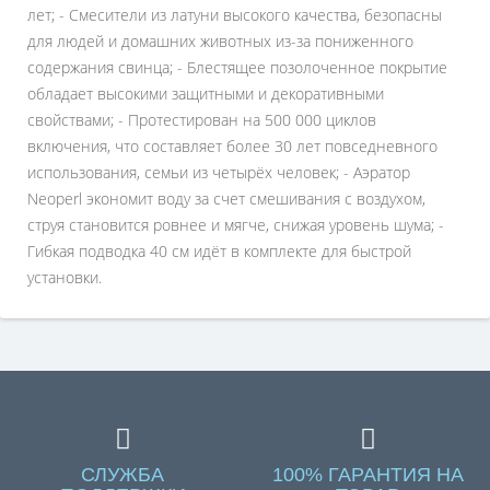
лет; - Смесители из латуни высокого качества, безопасны
для людей и домашних животных из-за пониженного
содержания свинца; - Блестящее позолоченное покрытие
обладает высокими защитными и декоративными
свойствами; - Протестирован на 500 000 циклов
включения, что составляет более 30 лет повседневного
использования, семьи из четырёх человек; - Аэратор
Neoperl экономит воду за счет смешивания с воздухом,
струя становится ровнее и мягче, снижая уровень шума; -
Гибкая подводка 40 см идёт в комплекте для быстрой
установки.
СЛУЖБА
100% ГАРАНТИЯ НА