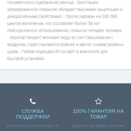
пониженного содержания свинца; - Блестящее
хромированное покрытие обладает высокими защитными и
декоративными свойствами; - Протестирован на 500 000
циклов включения, что составляет более 30 лет
повседневного использования, семьи из четырёх человек;
- Аэратор Neoperl экономит воду за счет смешивания с
воздухом, струя становится ровнее и мягче, снижая уровень
шума; - Гибкая подводка 40 см идёт в комплекте для
быстрой установки.
СЛУЖБА
100% ГАРАНТИЯ НА
ПОДДЕРЖКИ
ТОВАР
Бесплатные консультации по
Гарантия на товары магазина