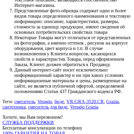
Интернет-магазина.
Представленные фото-образцы содержат один и более
видов товара определенного наименования и текстовую
информацию: описание, характеристики, размеры,
стоимость за единицу продукции, имеют сведения об
основных потребительских свойствах товара
Некоторые Товары могут отличаться от представленных
на фотографии, а именно оттенок , рисунок на корпусе
оборудования, цвет корпуса и т.п. В случае
возникновения у Клиента вопросов, касающихся
свойств и характеристик Товара, перед оформлением
Заказа, Клиент должен обратиться к Продавцу.
Данный интернет-сайт носит исключительно
информационный характер и ни при каких условиях
информационные материалы и цены, размещенные на
сайте, не является публичной офертой, определяемой
положениями Статьи 437 Гражданского кодекса РФ.
Теги:
смеситель
,
Veragio
,
биде
,
VR.GRA-3520.CR
,
Grazia
,
сантехника
,
смеситель для биде
,
Veragio Grazia
Хотите, мы Вам перезвоним?
СЛУЖБА ПОДДЕРЖКИ
Бесплатные консультации по телефону
100% ГАРАНТИЯ НА ТОВАР