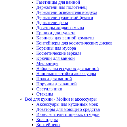
Газетницы для ванной
Держатели для полотенец
Держатели освежителя воздуха
Держатели туалетной бумаги
Держатели фена
Дозаторы жидкого мыла
Ершики для туалета
Карнизы для ванной комнаты
Контейнеры для косметических дисков
Корзины для мусора
Косметические зеркала
Крючки для ванной
Мыльницы
Наборы аксессуаров для ванной
Напольные стойки аксессуары
Полки для ванной
Поручни для ванной
Светильники
Стаканы
Всё для кухни - Мойки и аксессуары
Аксессуары для кухонных моек
Дозаторы для моющего средства
Измельчители пищевых отходов
Коландеры
Контейнеры