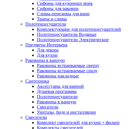
Сифоны для кухонных моек
Сифоны для раковин
Сливы-переливы для ванн
Трапы и сливы
Полотенцесушители
Комплектующие для полотенцесушителей
Полотенцесушители Водяные
Полотенцесушители Электрические
Предметы Интерьера
Для декора
Для кухни
Раковины в ванную
Раковины встраиваемые сверху
Раковины встраиваемые снизу
Раковины накладные
Сантехника
Аксессуары для ванной
Душевая программа
Полотенцесушители
Раковины в ванную
Смесители
Унитазы, биде и инсталляции
Смесители
Комплект смесителей для кухни + фильтр
Комплекты смесителей