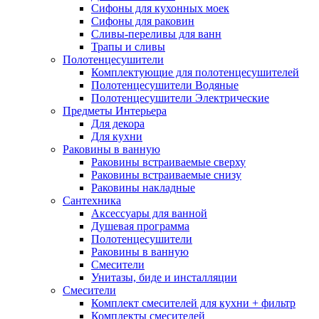
Сифоны для кухонных моек
Сифоны для раковин
Сливы-переливы для ванн
Трапы и сливы
Полотенцесушители
Комплектующие для полотенцесушителей
Полотенцесушители Водяные
Полотенцесушители Электрические
Предметы Интерьера
Для декора
Для кухни
Раковины в ванную
Раковины встраиваемые сверху
Раковины встраиваемые снизу
Раковины накладные
Сантехника
Аксессуары для ванной
Душевая программа
Полотенцесушители
Раковины в ванную
Смесители
Унитазы, биде и инсталляции
Смесители
Комплект смесителей для кухни + фильтр
Комплекты смесителей