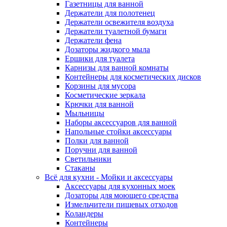
Газетницы для ванной
Держатели для полотенец
Держатели освежителя воздуха
Держатели туалетной бумаги
Держатели фена
Дозаторы жидкого мыла
Ершики для туалета
Карнизы для ванной комнаты
Контейнеры для косметических дисков
Корзины для мусора
Косметические зеркала
Крючки для ванной
Мыльницы
Наборы аксессуаров для ванной
Напольные стойки аксессуары
Полки для ванной
Поручни для ванной
Светильники
Стаканы
Всё для кухни - Мойки и аксессуары
Аксессуары для кухонных моек
Дозаторы для моющего средства
Измельчители пищевых отходов
Коландеры
Контейнеры