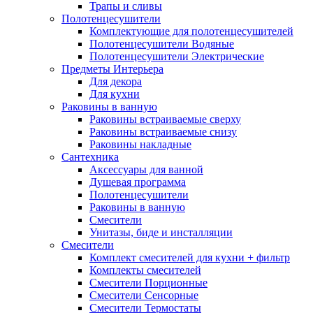
Трапы и сливы
Полотенцесушители
Комплектующие для полотенцесушителей
Полотенцесушители Водяные
Полотенцесушители Электрические
Предметы Интерьера
Для декора
Для кухни
Раковины в ванную
Раковины встраиваемые сверху
Раковины встраиваемые снизу
Раковины накладные
Сантехника
Аксессуары для ванной
Душевая программа
Полотенцесушители
Раковины в ванную
Смесители
Унитазы, биде и инсталляции
Смесители
Комплект смесителей для кухни + фильтр
Комплекты смесителей
Смесители Порционные
Смесители Сенсорные
Смесители Термостаты