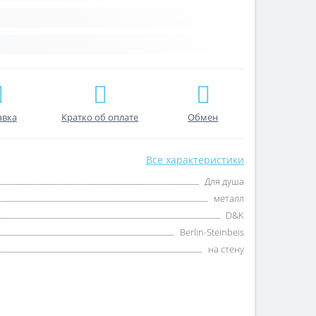
авка
Кратко об оплате
Обмен
Все характеристики
Для душа
металл
D&K
Berlin-Steinbeis
на стену