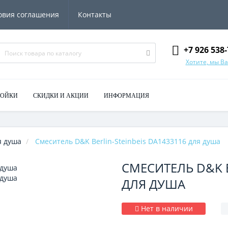
овия соглашения
Контакты
+7 926 538-
Хотите, мы В
МОЙКИ
СКИДКИ И АКЦИИ
ИНФОРМАЦИЯ
я душа
Смеситель D&K Berlin-Steinbeis DA1433116 для душа
СМЕСИТЕЛЬ D&K B
ДЛЯ ДУША
Нет в наличии