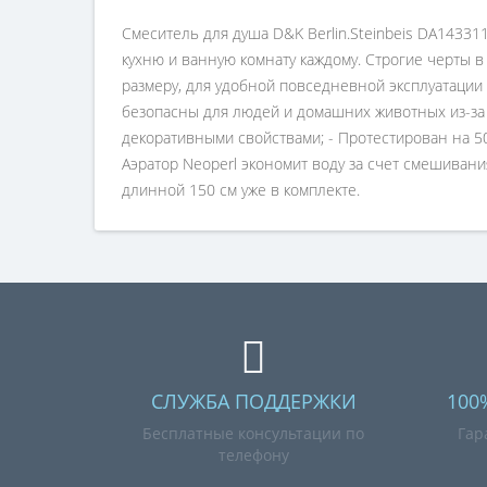
Смеситель для душа D&K Berlin.Steinbeis DA1433
кухню и ванную комнату каждому. Строгие черты 
размеру, для удобной повседневной эксплуатации н
безопасны для людей и домашних животных из-за
декоративными свойствами; - Протестирован на 50
Аэратор Neoperl экономит воду за счет смешивани
длинной 150 см уже в комплекте.
СЛУЖБА ПОДДЕРЖКИ
100
Бесплатные консультации по
Гар
телефону