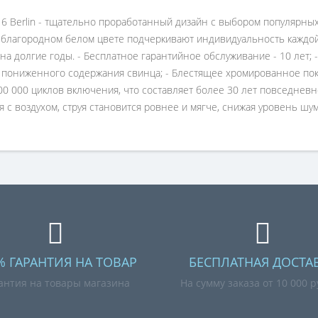
116 Berlin - тщательно проработанный дизайн с выбором популярн
в благородном белом цвете подчеркивают индивидуальность каждо
а долгие годы. - Бесплатное гарантийное обслуживание - 10 лет; -
 пониженного содержания свинца; - Блестящее хромированное по
0 000 циклов включения, что составляет более 30 лет повседневно
я с воздухом, струя становится ровнее и мягче, снижая уровень шу
% ГАРАНТИЯ НА ТОВАР
БЕСПЛАТНАЯ ДОСТА
антия на товары магазина
На сумму заказа от 10 000 