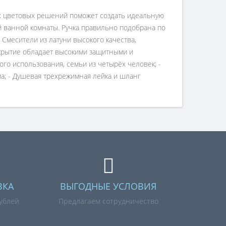
ых цветовых решений поможет создать идеальную
й ванной комнаты. Ручка правильно подобрана по
 Смесители из латуни высокого качества,
крытие обладает высокими защитными и
го использования, семьи из четырёх человек; -
ма; - Душевая трехрежимная лейка и шланг
ВКА
ВЫГОДНЫЕ УСЛОВИЯ
рублей
Предлагаем сотрудничество