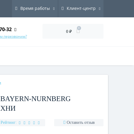
Время работы
Клиент-центр
70-32
0
0 ₽
ам перезвоним?
и
 BAYERN-NURNBERG
УХНИ
Рейтинг:
Оставить отзыв