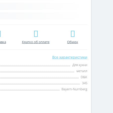
авка
Кратко об оплате
Обмен
Все характеристики
Для кухни
металл
D&K
345
Bayern-Nurnberg