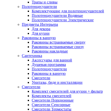
Трапы и сливы
Полотенцесушители
Комплектующие для полотенцесушителей
Полотенцесушители Водяные
Полотенцесушители Электрические
Предметы Интерьера
Для декора
Для кухни
Раковины в ванную
Раковины встраиваемые сверху
Раковины встраиваемые снизу
Раковины накладные
Сантехника
Аксессуары для ванной
Душевая программа
Полотенцесушители
Раковины в ванную
Смесители
Унитазы, биде и инсталляции
Смесители
Комплект смесителей для кухни + фильтр
Комплекты смесителей
Смесители Порционные
Смесители Сенсорные
Смесители Термостаты