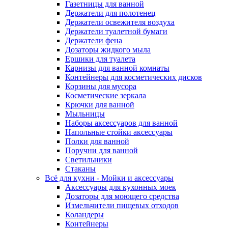
Газетницы для ванной
Держатели для полотенец
Держатели освежителя воздуха
Держатели туалетной бумаги
Держатели фена
Дозаторы жидкого мыла
Ершики для туалета
Карнизы для ванной комнаты
Контейнеры для косметических дисков
Корзины для мусора
Косметические зеркала
Крючки для ванной
Мыльницы
Наборы аксессуаров для ванной
Напольные стойки аксессуары
Полки для ванной
Поручни для ванной
Светильники
Стаканы
Всё для кухни - Мойки и аксессуары
Аксессуары для кухонных моек
Дозаторы для моющего средства
Измельчители пищевых отходов
Коландеры
Контейнеры