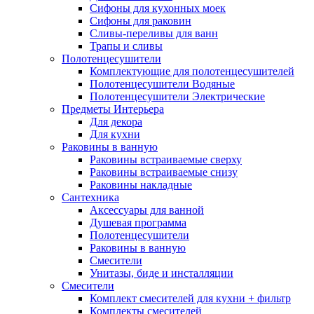
Сифоны для кухонных моек
Сифоны для раковин
Сливы-переливы для ванн
Трапы и сливы
Полотенцесушители
Комплектующие для полотенцесушителей
Полотенцесушители Водяные
Полотенцесушители Электрические
Предметы Интерьера
Для декора
Для кухни
Раковины в ванную
Раковины встраиваемые сверху
Раковины встраиваемые снизу
Раковины накладные
Сантехника
Аксессуары для ванной
Душевая программа
Полотенцесушители
Раковины в ванную
Смесители
Унитазы, биде и инсталляции
Смесители
Комплект смесителей для кухни + фильтр
Комплекты смесителей