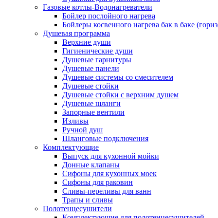
Газовые котлы-Водонагреватели
Бойлер послойного нагрева
Бойлеры косвенного нагрева бак в баке (гори
Душевая программа
Верхние души
Гигиенические души
Душевые гарнитуры
Душевые панели
Душевые системы со смесителем
Душевые стойки
Душевые стойки с верхним душем
Душевые шланги
Запорные вентили
Изливы
Ручной душ
Шланговые подключения
Комплектующие
Выпуск для кухонной мойки
Донные клапаны
Сифоны для кухонных моек
Сифоны для раковин
Сливы-переливы для ванн
Трапы и сливы
Полотенцесушители
Комплектующие для полотенцесушителей