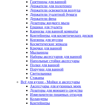
Газетницы для ванной
Держатели для полотенец
Держатели освежителя воздуха
Держатели туалетной бумаги
Держатели фена
Дозаторы жидкого мыла
Ершики для туалета
Карнизы для ванной комнаты
Контейнеры для косметических дисков
Корзины для мусора
Косметические зеркала
Крючки для ванной
Мыльницы
Наборы аксессуаров для ванной
Напольные стойки аксессуары
Полки для ванной
Поручни для ванной
Светильники
Стаканы
Всё для кухни - Мойки и аксессуары
Аксессуары для кухонных моек
Дозаторы для моющего средства
Измельчители пищевых отходов
Коландеры
Контейнеры