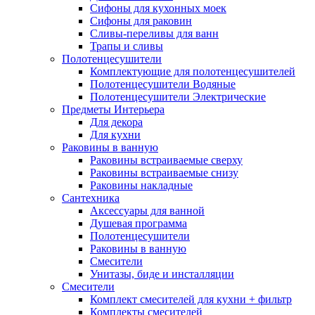
Сифоны для кухонных моек
Сифоны для раковин
Сливы-переливы для ванн
Трапы и сливы
Полотенцесушители
Комплектующие для полотенцесушителей
Полотенцесушители Водяные
Полотенцесушители Электрические
Предметы Интерьера
Для декора
Для кухни
Раковины в ванную
Раковины встраиваемые сверху
Раковины встраиваемые снизу
Раковины накладные
Сантехника
Аксессуары для ванной
Душевая программа
Полотенцесушители
Раковины в ванную
Смесители
Унитазы, биде и инсталляции
Смесители
Комплект смесителей для кухни + фильтр
Комплекты смесителей