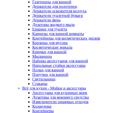
Газетницы для ванной
Держатели для полотенец
Держатели освежителя воздуха
Держатели туалетной бумаги
Держатели фена
Дозаторы жидкого мыла
Ершики для туалета
Карнизы для ванной комнаты
Контейнеры для косметических дисков
Корзины для мусора
Косметические зеркала
Крючки для ванной
Мыльницы
Наборы аксессуаров для ванной
Напольные стойки аксессуары
Полки для ванной
Поручни для ванной
Светильники
Стаканы
Всё для кухни - Мойки и аксессуары
Аксессуары для кухонных моек
Дозаторы для моющего средства
Измельчители пищевых отходов
Коландеры
Контейнеры