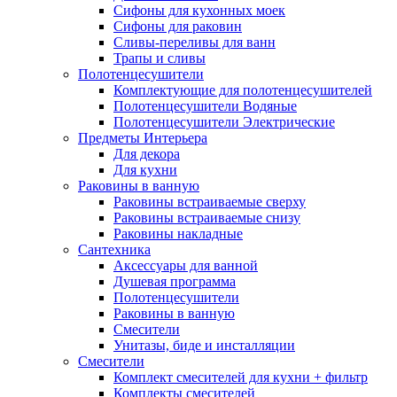
Сифоны для кухонных моек
Сифоны для раковин
Сливы-переливы для ванн
Трапы и сливы
Полотенцесушители
Комплектующие для полотенцесушителей
Полотенцесушители Водяные
Полотенцесушители Электрические
Предметы Интерьера
Для декора
Для кухни
Раковины в ванную
Раковины встраиваемые сверху
Раковины встраиваемые снизу
Раковины накладные
Сантехника
Аксессуары для ванной
Душевая программа
Полотенцесушители
Раковины в ванную
Смесители
Унитазы, биде и инсталляции
Смесители
Комплект смесителей для кухни + фильтр
Комплекты смесителей