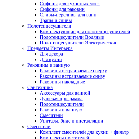
Сифоны для кухонных моек
Сифоны для раковин
Сливы-переливы для ванн
Трапы и сливы
Полотенцесушители
Комплектующие для полотенцесушителей
Полотенцесушители Водяные
Полотенцесушители Электрические
Предметы Интерьера
Для декора
Для кухни
Раковины в ванную
Раковины встраиваемые сверху
Раковины встраиваемые снизу
Раковины накладные
Сантехника
Аксессуары для ванной
Душевая программа
Полотенцесушители
Раковины в ванную
Смесители
Унитазы, биде и инсталляции
Смесители
Комплект смесителей для кухни + фильтр
Комплекты смесителей