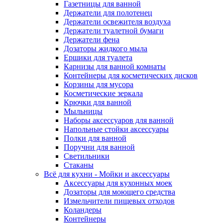
Газетницы для ванной
Держатели для полотенец
Держатели освежителя воздуха
Держатели туалетной бумаги
Держатели фена
Дозаторы жидкого мыла
Ершики для туалета
Карнизы для ванной комнаты
Контейнеры для косметических дисков
Корзины для мусора
Косметические зеркала
Крючки для ванной
Мыльницы
Наборы аксессуаров для ванной
Напольные стойки аксессуары
Полки для ванной
Поручни для ванной
Светильники
Стаканы
Всё для кухни - Мойки и аксессуары
Аксессуары для кухонных моек
Дозаторы для моющего средства
Измельчители пищевых отходов
Коландеры
Контейнеры