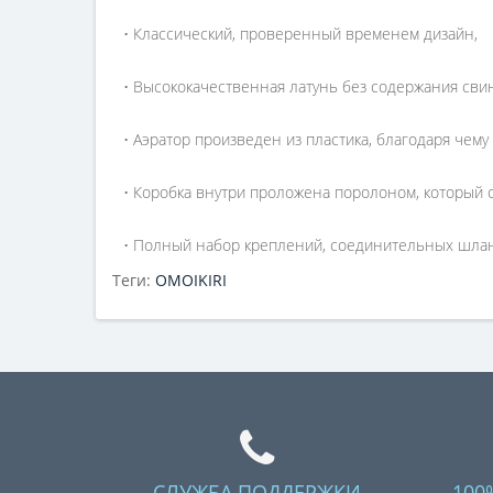
• Классический, проверенный временем дизайн,
• Высококачественная латунь без содержания свин
• Аэратор произведен из пластика, благодаря чему
• Коробка внутри проложена поролоном, который 
• Полный набор креплений, соединительных шланг
Теги:
OMOIKIRI
СЛУЖБА ПОДДЕРЖКИ
100