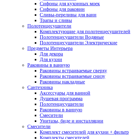
Сифоны для кухонных моек
Сифоны для раковин
Сливы-переливы для ванн
Трапы и сливы
Полотенцесушители
Комплектующие для полотенцесушителей
Полотенцесушители Водяные
Полотенцесушители Электрические
Предметы Интерьера
Для декора
Для кухни
Раковины в ванную
Раковины встраиваемые сверху
Раковины встраиваемые снизу
Раковины накладные
Сантехника
Аксессуары для ванной
Душевая программа
Полотенцесушители
Раковины в ванную
Смесители
Унитазы, биде и инсталляции
Смесители
Комплект смесителей для кухни + фильтр
Комплекты смесителей