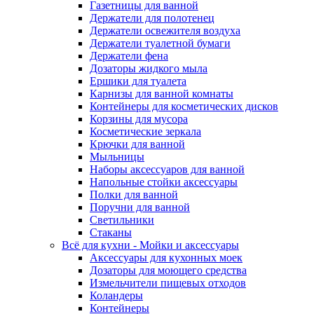
Газетницы для ванной
Держатели для полотенец
Держатели освежителя воздуха
Держатели туалетной бумаги
Держатели фена
Дозаторы жидкого мыла
Ершики для туалета
Карнизы для ванной комнаты
Контейнеры для косметических дисков
Корзины для мусора
Косметические зеркала
Крючки для ванной
Мыльницы
Наборы аксессуаров для ванной
Напольные стойки аксессуары
Полки для ванной
Поручни для ванной
Светильники
Стаканы
Всё для кухни - Мойки и аксессуары
Аксессуары для кухонных моек
Дозаторы для моющего средства
Измельчители пищевых отходов
Коландеры
Контейнеры