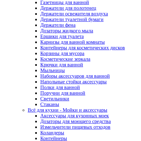
Газетницы для ванной
Держатели для полотенец
Держатели освежителя воздуха
Держатели туалетной бумаги
Держатели фена
Дозаторы жидкого мыла
Ершики для туалета
Карнизы для ванной комнаты
Контейнеры для косметических дисков
Корзины для мусора
Косметические зеркала
Крючки для ванной
Мыльницы
Наборы аксессуаров для ванной
Напольные стойки аксессуары
Полки для ванной
Поручни для ванной
Светильники
Стаканы
Всё для кухни - Мойки и аксессуары
Аксессуары для кухонных моек
Дозаторы для моющего средства
Измельчители пищевых отходов
Коландеры
Контейнеры