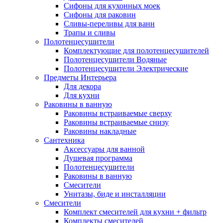
Сифоны для кухонных моек
Сифоны для раковин
Сливы-переливы для ванн
Трапы и сливы
Полотенцесушители
Комплектующие для полотенцесушителей
Полотенцесушители Водяные
Полотенцесушители Электрические
Предметы Интерьера
Для декора
Для кухни
Раковины в ванную
Раковины встраиваемые сверху
Раковины встраиваемые снизу
Раковины накладные
Сантехника
Аксессуары для ванной
Душевая программа
Полотенцесушители
Раковины в ванную
Смесители
Унитазы, биде и инсталляции
Смесители
Комплект смесителей для кухни + фильтр
Комплекты смесителей