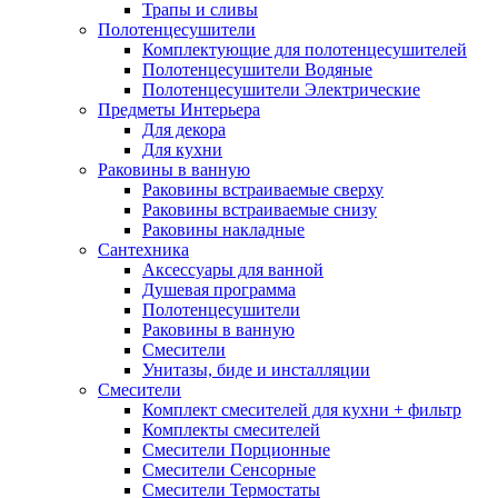
Трапы и сливы
Полотенцесушители
Комплектующие для полотенцесушителей
Полотенцесушители Водяные
Полотенцесушители Электрические
Предметы Интерьера
Для декора
Для кухни
Раковины в ванную
Раковины встраиваемые сверху
Раковины встраиваемые снизу
Раковины накладные
Сантехника
Аксессуары для ванной
Душевая программа
Полотенцесушители
Раковины в ванную
Смесители
Унитазы, биде и инсталляции
Смесители
Комплект смесителей для кухни + фильтр
Комплекты смесителей
Смесители Порционные
Смесители Сенсорные
Смесители Термостаты