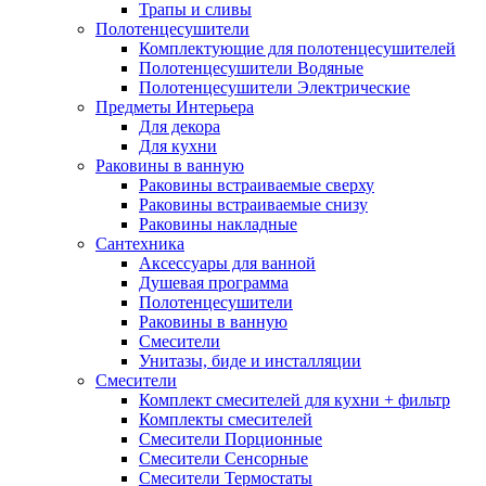
Трапы и сливы
Полотенцесушители
Комплектующие для полотенцесушителей
Полотенцесушители Водяные
Полотенцесушители Электрические
Предметы Интерьера
Для декора
Для кухни
Раковины в ванную
Раковины встраиваемые сверху
Раковины встраиваемые снизу
Раковины накладные
Сантехника
Аксессуары для ванной
Душевая программа
Полотенцесушители
Раковины в ванную
Смесители
Унитазы, биде и инсталляции
Смесители
Комплект смесителей для кухни + фильтр
Комплекты смесителей
Смесители Порционные
Смесители Сенсорные
Смесители Термостаты