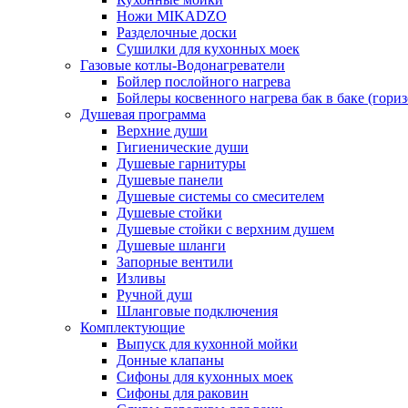
Ножи MIKADZO
Разделочные доски
Сушилки для кухонных моек
Газовые котлы-Водонагреватели
Бойлер послойного нагрева
Бойлеры косвенного нагрева бак в баке (гори
Душевая программа
Верхние души
Гигиенические души
Душевые гарнитуры
Душевые панели
Душевые системы со смесителем
Душевые стойки
Душевые стойки с верхним душем
Душевые шланги
Запорные вентили
Изливы
Ручной душ
Шланговые подключения
Комплектующие
Выпуск для кухонной мойки
Донные клапаны
Сифоны для кухонных моек
Сифоны для раковин