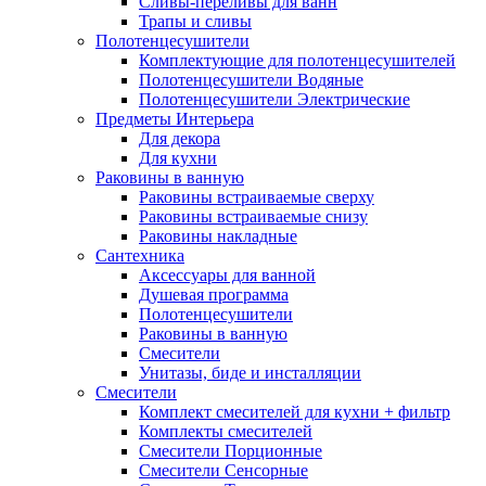
Сливы-переливы для ванн
Трапы и сливы
Полотенцесушители
Комплектующие для полотенцесушителей
Полотенцесушители Водяные
Полотенцесушители Электрические
Предметы Интерьера
Для декора
Для кухни
Раковины в ванную
Раковины встраиваемые сверху
Раковины встраиваемые снизу
Раковины накладные
Сантехника
Аксессуары для ванной
Душевая программа
Полотенцесушители
Раковины в ванную
Смесители
Унитазы, биде и инсталляции
Смесители
Комплект смесителей для кухни + фильтр
Комплекты смесителей
Смесители Порционные
Смесители Сенсорные