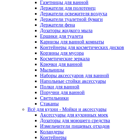
Газетницы для ванной
Держатели для полотенец
Держатели освежителя воздуха
Держатели туалетной бумаги
Держатели фена
Дозаторы жидкого мыла
Ершики для туалета
Карнизы для ванной комнаты
Контейнеры для косметических дисков
Корзины для мусора
Косметические зеркала
Крючки для ванной
Мыльницы
Наборы аксессуаров для ванной
Напольные стойки аксессуары
Полки для ванной
Поручни для ванной
Светильники
Стаканы
Всё для кухни - Мойки и аксессуары
Аксессуары для кухонных моек
Дозаторы для моющего средства
Измельчители пищевых отходов
Коландеры
Контейнеры