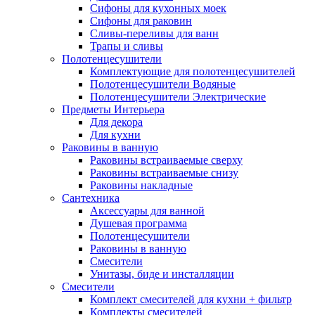
Сифоны для кухонных моек
Сифоны для раковин
Сливы-переливы для ванн
Трапы и сливы
Полотенцесушители
Комплектующие для полотенцесушителей
Полотенцесушители Водяные
Полотенцесушители Электрические
Предметы Интерьера
Для декора
Для кухни
Раковины в ванную
Раковины встраиваемые сверху
Раковины встраиваемые снизу
Раковины накладные
Сантехника
Аксессуары для ванной
Душевая программа
Полотенцесушители
Раковины в ванную
Смесители
Унитазы, биде и инсталляции
Смесители
Комплект смесителей для кухни + фильтр
Комплекты смесителей