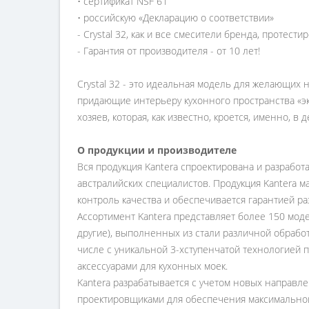
• сертификат NSF 61
• российскую «Декларацию о соответствии»
- Crystal 32, как и все смесители бренда, протес
- Гарантия от производителя - от 10 лет!
Crystal 32 - это идеальная модель для желающих 
придающие интерьеру кухонного пространства «э
хозяев, которая, как известно, кроется, именно, в д
О продукции и производителе
Вся продукция Kantera спроектирована и разработа
австралийских специалистов. Продукция Kantera м
контроль качества и обеспечивается гарантией ра
Ассортимент Kantera представляет более 150 моделе
другие), выполненных из стали различной обработки
числе с уникальной 3-хступенчатой технологией пок
аксессуарами для кухонных моек.
Kantera разрабатывается с учетом новых направл
проектировщиками для обеспечения максимальной 