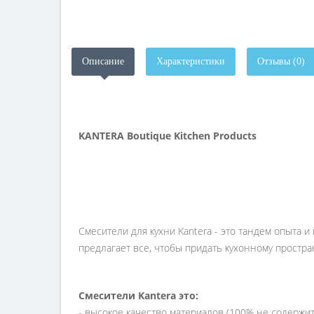
Описание
Характеристики
Отзывы (0)
KANTERA Boutique Kitchen Products
Смесители для кухни Kantera - это тандем опыта
предлагает все, чтобы придать кухонному простра
Смесители Kantera это:
- высокое качество материалов (100% не содержит