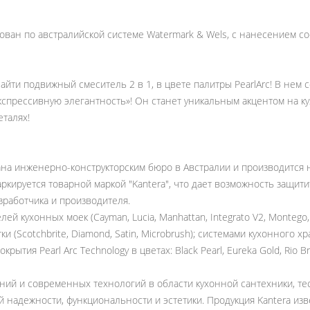
тирован по австралийской системе Watermark & Wels, с нанесением 
найти подвижный смеситель 2 в 1, в цвете палитры PearlArc! В нем
кспрессивную элегантность»! Он станет уникальным акцентом на 
еталях!
на инженерно-конструкторским бюро в Австралии и производится на
аркируется товарной маркой "Kantera", что дает возможность защит
зработчика и производителя.
й кухонных моек (Cayman, Lucia, Manhattan, Integrato V2, Montego, C
 (Scotchbrite, Diamond, Satin, Microbrush); системами кухонного хра
рытия Pearl Arc Technology в цветах: Black Pearl, Eureka Gold, Rio 
ений и современных технологий в области кухонной сантехники, т
надежности, функциональности и эстетики. Продукция Kantera изв