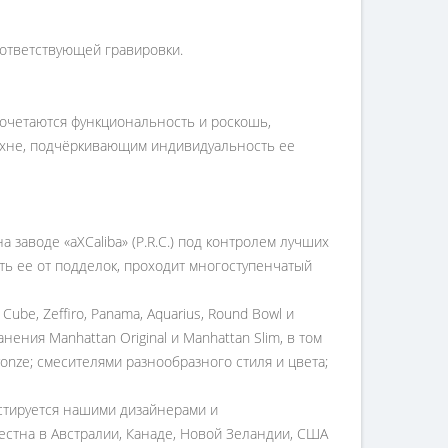
соответствующей гравировки.
 сочетаются функциональность и роскошь,
кухне, подчёркивающим индивидуальность ее
 заводе «aXCaliba» (P.R.C.) под контролем лучших
ить ее от подделок, проходит многоступенчатый
ube, Zeffiro, Panama, Aquarius, Round Bowl и
нения Manhattan Original и Manhattan Slim, в том
Bronze; смесителями разнообразного стиля и цвета;
естируется нашими дизайнерами и
естна в Австралии, Канаде, Новой Зеландии, США