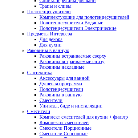
Сливы-переливы для ванн
Трапы и сливы
Полотенцесушители
Комплектующие для полотенцесушителей
Полотенцесушители Водяные
Полотенцесушители Электрические
Предметы Интерьера
Для декора
Для кухни
Раковины в ванную
Раковины встраиваемые сверху
Раковины встраиваемые снизу
Раковины накладные
Сантехника
Аксессуары для ванной
Душевая программа
Полотенцесушители
Раковины в ванную
Смесители
Унитазы, биде и инсталляции
Смесители
Комплект смесителей для кухни + фильтр
Комплекты смесителей
Смесители Порционные
Смесители Сенсорные