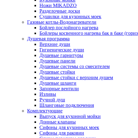
Ножи MIKADZO
Разделочные доски
Сушилки для кухонных моек
Газовые котлы-Водонагреватели
Бойлер послойного нагрева
Бойлеры косвенного нагрева бак в баке (гори
Душевая программа
Верхние души
Гигиенические души
Душевые гарнитуры
Душевые панели
Душевые системы со смесителем
Душевые стойки
Душевые стойки с верхним душем
Душевые шланги
Запорные вентили
Изливы
Ручной душ
Шланговые подключения
Комплектующие
Выпуск для кухонной мойки
Донные клапаны
Сифоны для кухонных моек
Сифоны для раковин