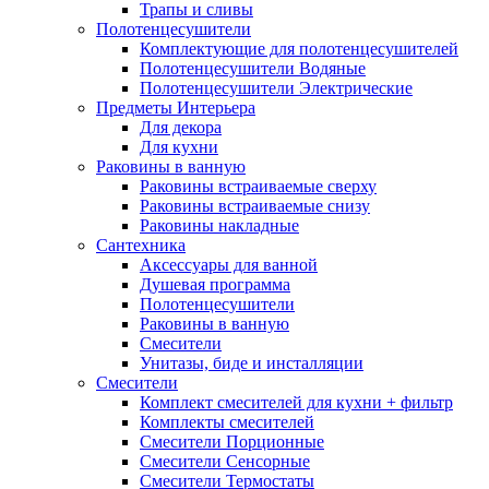
Трапы и сливы
Полотенцесушители
Комплектующие для полотенцесушителей
Полотенцесушители Водяные
Полотенцесушители Электрические
Предметы Интерьера
Для декора
Для кухни
Раковины в ванную
Раковины встраиваемые сверху
Раковины встраиваемые снизу
Раковины накладные
Сантехника
Аксессуары для ванной
Душевая программа
Полотенцесушители
Раковины в ванную
Смесители
Унитазы, биде и инсталляции
Смесители
Комплект смесителей для кухни + фильтр
Комплекты смесителей
Смесители Порционные
Смесители Сенсорные
Смесители Термостаты