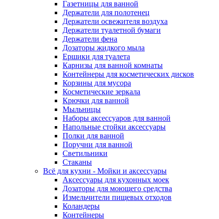
Газетницы для ванной
Держатели для полотенец
Держатели освежителя воздуха
Держатели туалетной бумаги
Держатели фена
Дозаторы жидкого мыла
Ершики для туалета
Карнизы для ванной комнаты
Контейнеры для косметических дисков
Корзины для мусора
Косметические зеркала
Крючки для ванной
Мыльницы
Наборы аксессуаров для ванной
Напольные стойки аксессуары
Полки для ванной
Поручни для ванной
Светильники
Стаканы
Всё для кухни - Мойки и аксессуары
Аксессуары для кухонных моек
Дозаторы для моющего средства
Измельчители пищевых отходов
Коландеры
Контейнеры