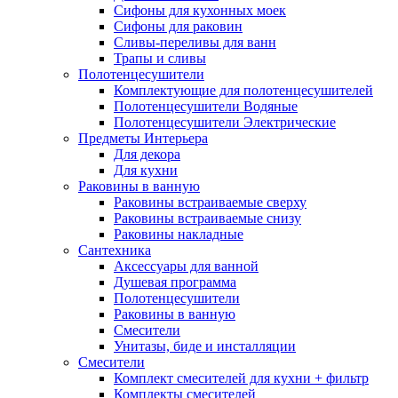
Сифоны для кухонных моек
Сифоны для раковин
Сливы-переливы для ванн
Трапы и сливы
Полотенцесушители
Комплектующие для полотенцесушителей
Полотенцесушители Водяные
Полотенцесушители Электрические
Предметы Интерьера
Для декора
Для кухни
Раковины в ванную
Раковины встраиваемые сверху
Раковины встраиваемые снизу
Раковины накладные
Сантехника
Аксессуары для ванной
Душевая программа
Полотенцесушители
Раковины в ванную
Смесители
Унитазы, биде и инсталляции
Смесители
Комплект смесителей для кухни + фильтр
Комплекты смесителей