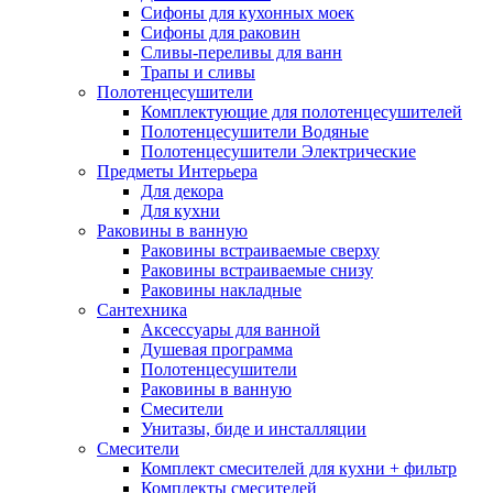
Сифоны для кухонных моек
Сифоны для раковин
Сливы-переливы для ванн
Трапы и сливы
Полотенцесушители
Комплектующие для полотенцесушителей
Полотенцесушители Водяные
Полотенцесушители Электрические
Предметы Интерьера
Для декора
Для кухни
Раковины в ванную
Раковины встраиваемые сверху
Раковины встраиваемые снизу
Раковины накладные
Сантехника
Аксессуары для ванной
Душевая программа
Полотенцесушители
Раковины в ванную
Смесители
Унитазы, биде и инсталляции
Смесители
Комплект смесителей для кухни + фильтр
Комплекты смесителей