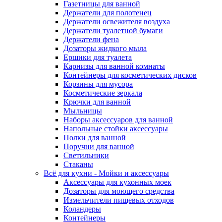
Газетницы для ванной
Держатели для полотенец
Держатели освежителя воздуха
Держатели туалетной бумаги
Держатели фена
Дозаторы жидкого мыла
Ершики для туалета
Карнизы для ванной комнаты
Контейнеры для косметических дисков
Корзины для мусора
Косметические зеркала
Крючки для ванной
Мыльницы
Наборы аксессуаров для ванной
Напольные стойки аксессуары
Полки для ванной
Поручни для ванной
Светильники
Стаканы
Всё для кухни - Мойки и аксессуары
Аксессуары для кухонных моек
Дозаторы для моющего средства
Измельчители пищевых отходов
Коландеры
Контейнеры