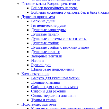
Газовые котлы-Водонагреватели
Бойлер послойного нагрева
Бойлеры косвенного нагрева бак в баке (гори
Душевая программа
Верхние души
Гигиенические души
Душевые гарнитуры
Душевые панели
Душевые системы со смесителем
Душевые стойки
Душевые стойки с верхним душем
Душевые шланги
Запорные вентили
Изливы
Ручной душ
Шланговые подключения
Комплектующие
Выпуск для кухонной мойки
Донные клапаны
Сифоны для кухонных моек
Сифоны для раковин
Сливы-переливы для ванн
Трапы и сливы
Полотенцесушители
Комплектующие для полотенцесушителей