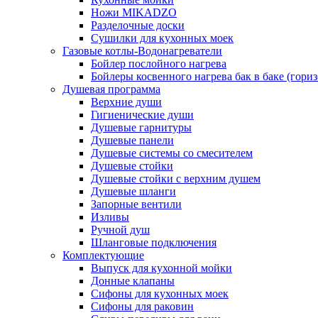
Ножи MIKADZO
Разделочные доски
Сушилки для кухонных моек
Газовые котлы-Водонагреватели
Бойлер послойного нагрева
Бойлеры косвенного нагрева бак в баке (гори
Душевая программа
Верхние души
Гигиенические души
Душевые гарнитуры
Душевые панели
Душевые системы со смесителем
Душевые стойки
Душевые стойки с верхним душем
Душевые шланги
Запорные вентили
Изливы
Ручной душ
Шланговые подключения
Комплектующие
Выпуск для кухонной мойки
Донные клапаны
Сифоны для кухонных моек
Сифоны для раковин