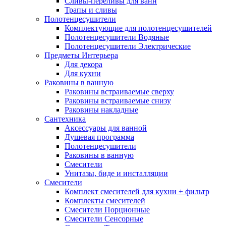
Сливы-переливы для ванн
Трапы и сливы
Полотенцесушители
Комплектующие для полотенцесушителей
Полотенцесушители Водяные
Полотенцесушители Электрические
Предметы Интерьера
Для декора
Для кухни
Раковины в ванную
Раковины встраиваемые сверху
Раковины встраиваемые снизу
Раковины накладные
Сантехника
Аксессуары для ванной
Душевая программа
Полотенцесушители
Раковины в ванную
Смесители
Унитазы, биде и инсталляции
Смесители
Комплект смесителей для кухни + фильтр
Комплекты смесителей
Смесители Порционные
Смесители Сенсорные