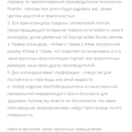
покраску по запатентованной производителем технологии
PearlArc, поэтому они долго будут радовать вас своим
цветом, красотой и практичностью.
3. Все края коландера покрыты силиконовой лентой,
предотвращающей истирание поверхности мойки и самого
коландера, делая движение по бортам мойки более мягким.
4. Размер коландера - 443мм x 166мм х 94мм, внутренний
размер 403мм x 150мм, что позволяет устанавливать его в
чаши кухонных моек коллекции Cayman или аналогичных
размеров чаши моек других производителей.
5. Дно коландера иммет перфорацию - отверстия для
постоянного стока воды или иной жидкости.
6. Любое изделие KANTERA выполнено из качественной
премиальной нержавеющей стали и безопасно для
здоровья, поэтому вы можете не беспокоится, что какие-
либо вредные микроорганизмы найдут пристанище на его
поверхности.
Имея в арсенале своих «кухонных помощников»