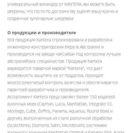
универсальный коландер от KANTERA, вы можете быть
уверены, что гости по достоинству оценят вашу кухню и
созданные кулинарные шедевры!
О продукции и производителе
Вся продукция Kantera спроектирована и разработана
инженерно-конструкторским бюро в Австралии и
производится на заводе «aXCaliba» под контролем лучших
австралийских специалистов. Продукция Kantera
маркируется товарной маркой "Kantera", что дает
возможность защитить ее от подделок, проходит
многоступенчатый контроль качества и обеспечивается
гарантией разработчика и производителя.
Ассортимент Kantera представляет более 150 моделей
кухонных моек (Cayman, Lucia, Manhattan, Integrato V2,
Montego, Cube, Zeffiro, Panama, Aquarius, Round Bowl и
другие), выполненных из стали различной обработки
(Scotchbrite, Diamond, Satin, Microbrush); системами
кухонного хранения Manhattan Original и Panama Slim, в том