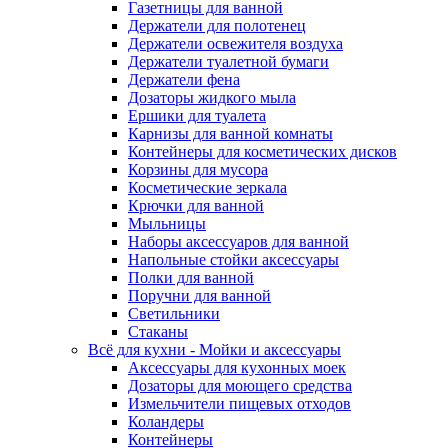
Газетницы для ванной
Держатели для полотенец
Держатели освежителя воздуха
Держатели туалетной бумаги
Держатели фена
Дозаторы жидкого мыла
Ершики для туалета
Карнизы для ванной комнаты
Контейнеры для косметических дисков
Корзины для мусора
Косметические зеркала
Крючки для ванной
Мыльницы
Наборы аксессуаров для ванной
Напольные стойки аксессуары
Полки для ванной
Поручни для ванной
Светильники
Стаканы
Всё для кухни - Мойки и аксессуары
Аксессуары для кухонных моек
Дозаторы для моющего средства
Измельчители пищевых отходов
Коландеры
Контейнеры