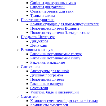
Сифоны для кухонных моек
Сифоны для раковин
Сливы-переливы для ванн
Трапы и сливы
Полотенцесушители
Комплектующие для полотенцесушителей
Полотенцесушители Водяные
Полотенцесушители Электрические
Предметы Интерьера
Для декора
Для кухни
Раковины в ванную
Раковины встраиваемые сверху
Раковины встраиваемые снизу
Раковины накладные
Сантехника
Аксессуары для ванной
Душевая программа
Полотенцесушители
Раковины в ванную
Смесители
Унитазы, биде и инсталляции
Смесители
Комплект смесителей для кухни + фильтр
Комплекты смесителей