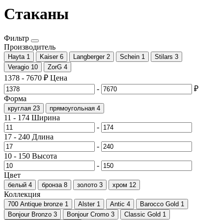
Стаканы
Фильтр
Производитель
Hayta
1
Kaiser
6
Langberger
2
Schein
1
Stilars
3
Veragio
10
ZorG
4
1378
-
7670
₽
Цена
-
₽
Форма
круглая
23
прямоугольная
4
11
-
174
Ширина
-
17
-
240
Длина
-
10
-
150
Высота
-
Цвет
белый
4
бронза
8
золото
3
хром
12
Коллекция
700 Antique bronze
1
Alster
1
Antic
4
Barocco Gold
1
Bonjour Bronzo
3
Bonjour Cromo
3
Classic Gold
1