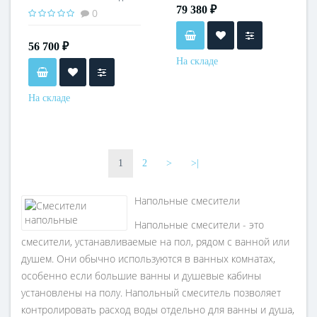
79 380 ₽
раковины, розовое золото
0
матовое
56 700 ₽
На складе
На складе
1
2
>
>|
Напольные смесители
Напольные смесители - это
смесители, устанавливаемые на пол, рядом с ванной или
душем. Они обычно используются в ванных комнатах,
особенно если большие ванны и душевые кабины
установлены на полу. Напольный смеситель позволяет
контролировать расход воды отдельно для ванны и душа,