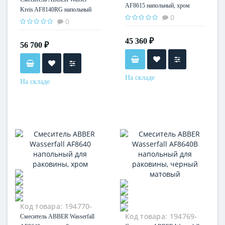
AF8615 напольный, хром
Kreis AF8140RG напольный
0
для раковины, розовое золото
0
45 360 ₽
56 700 ₽
На складе
На складе
Код товара:
194770-
35
Код товара:
194769-
Смеситель ABBER Wasserfall