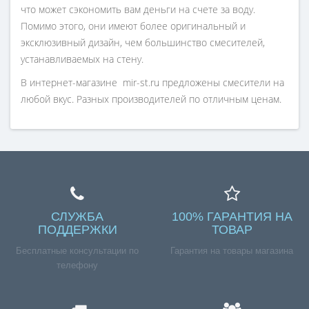
что может сэкономить вам деньги на счете за воду.
Помимо этого, они имеют более оригинальный и
эксклюзивный дизайн, чем большинство смесителей,
устанавливаемых на стену.
В интернет-магазине mir-st.ru предложены смесители на
любой вкус. Разных производителей по отличным ценам.
СЛУЖБА
100% ГАРАНТИЯ НА
ПОДДЕРЖКИ
ТОВАР
Бесплатные консультации по
Гарантия на товары магазина
телефону