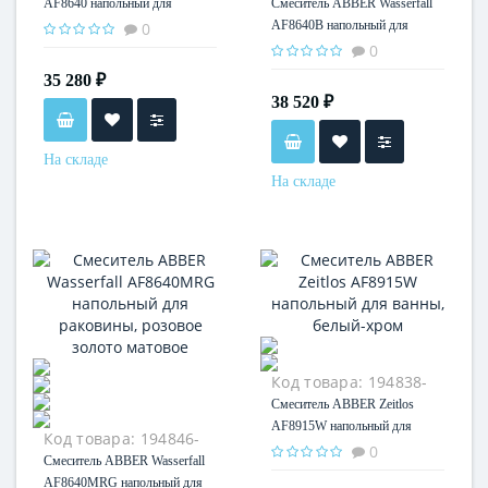
35
AF8640 напольный для
Смеситель ABBER Wasserfall
раковины, хром
AF8640B напольный для
0
раковины, черный матовый
0
35 280 ₽
38 520 ₽
На складе
На складе
Код товара:
194838-
35
Смеситель ABBER Zeitlos
AF8915W напольный для
Код товара:
194846-
ванны, белый-хром
0
35
Смеситель ABBER Wasserfall
AF8640MRG напольный для