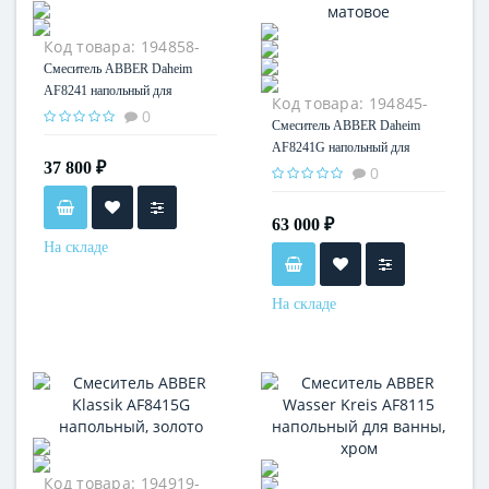
Код товара:
194858-
35
Смеситель ABBER Daheim
AF8241 напольный для
Код товара:
194845-
раковины, хром
0
35
Смеситель ABBER Daheim
AF8241G напольный для
37 800 ₽
раковины, золото матовое
0
63 000 ₽
На складе
На складе
Код товара:
194919-