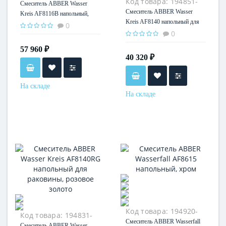
Код товара:
194851-
35
Смеситель ABBER Wasser
35
Смеситель ABBER Wasser
Kreis AF8116B напольный,
Kreis AF8140 напольный для
черный матовый
0
раковины, хром
0
57 960 ₽
40 320 ₽
На складе
На складе
Код товара:
194920-
Код товара:
194831-
35
Смеситель ABBER Wasserfall
35
Смеситель ABBER Wasser