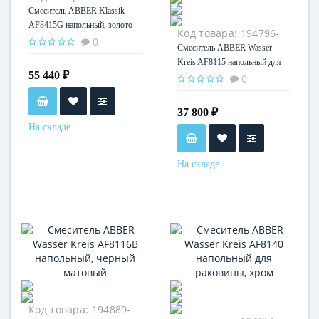
35
Смеситель ABBER Klassik
AF8415G напольный, золото
Код товара:
194796-
0
35
Смеситель ABBER Wasser
Kreis AF8115 напольный для
55 440 ₽
ванны, хром
0
37 800 ₽
На складе
На складе
Код товара:
194889-